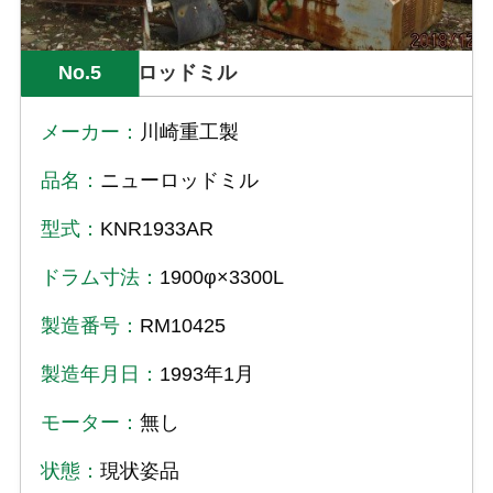
No.5
ロッドミル
メーカー：
川崎重工製
品名：
ニューロッドミル
型式：
KNR1933AR
ドラム寸法：
1900φ×3300L
製造番号：
RM10425
製造年月日：
1993年1月
モーター：
無し
状態：
現状姿品