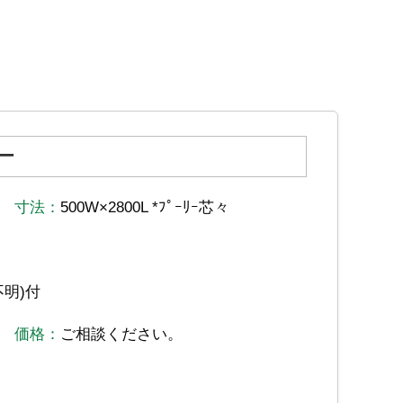
ー
寸法：
500W×2800L *ﾌﾟｰﾘｰ芯々
ｰ不明)付
価格：
ご相談ください。