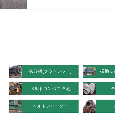
破砕機(クラッシャー)
振動ふ
ベルトコンベア 各種
S
ベルトフィーダー