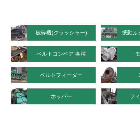
破砕機(クラッシャー)
振動ふ
ベルトコンベア 各種
S
ベルトフィーダー
ホッパー
フ